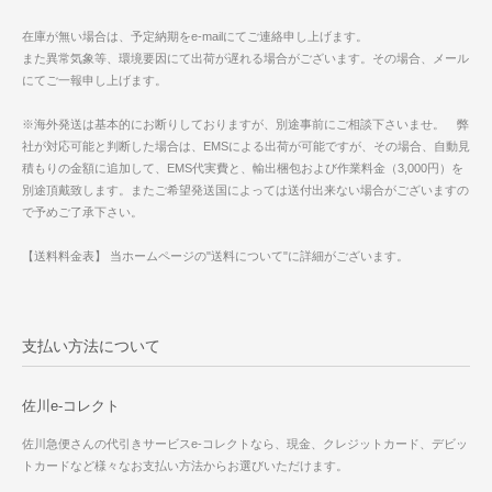
在庫が無い場合は、予定納期をe-mailにてご連絡申し上げます。
また異常気象等、環境要因にて出荷が遅れる場合がございます。その場合、メール
にてご一報申し上げます。
※海外発送は基本的にお断りしておりますが、別途事前にご相談下さいませ。 弊
社が対応可能と判断した場合は、EMSによる出荷が可能ですが、その場合、自動見
積もりの金額に追加して、EMS代実費と、輸出梱包および作業料金（3,000円）を
別途頂戴致します。またご希望発送国によっては送付出来ない場合がございますの
で予めご了承下さい。
【送料料金表】 当ホームページの"送料について"に詳細がございます。
支払い方法について
佐川e-コレクト
佐川急便さんの代引きサービスe-コレクトなら、現金、クレジットカード、デビッ
トカードなど様々なお支払い方法からお選びいただけます。