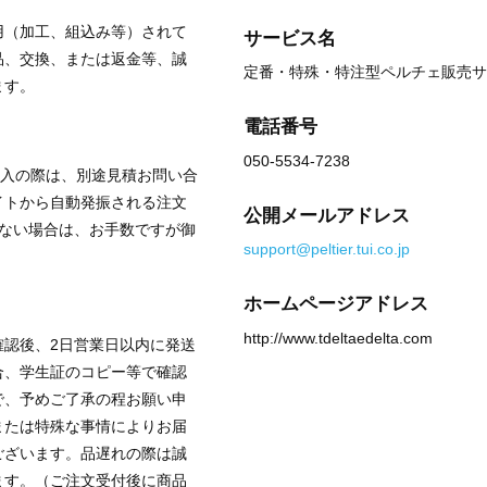
用（加工、組込み等）されて
サービス名
品、交換、または返金等、誠
定番・特殊・特注型ペルチェ販売サイ
ます。
電話番号
050-5534-7238
購入の際は、別途見積お問い合
イトから自動発振される注文
公開メールアドレス
かない場合は、お手数ですが御
support@peltier.tui.co.jp
ホームページアドレス
http://www.tdeltaedelta.com
確認後、2日営業日以内に発送
合、学生証のコピー等で確認
で、予めご了承の程お願い申
または特殊な事情によりお届
ございます。品遅れの際は誠
ます。（ご注文受付後に商品