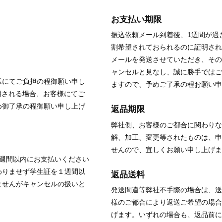
お支払い期限
振込依頼メール到着後、1週間が過
割希望されておられるのに証明され
メールを発送させていただき、その
ャンセルと見なし、誠に勝手ではご
様にてご負担の程御願い申し
ますので、予めご了承の程お願い申
用される場合、お客様にてご
め御了承の程御願い申し上げ
返品期限
弊社側、お客様のご都合に関わりな
解、加工、変更等されたものは、申
せんので、宜しくお願い申し上げま
1週間以内にお支払いください
わりませず学生証を１週間以
返品送料
ませんがキャンセルの扱いと
発送間違等弊社不手際の場合は、送
様のご都合により返送ご希望の場合
げます。いずれの場合も、返品前に