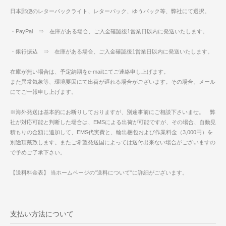
日本郵便のレターパックライト、レターパック、ゆうパック等、弊社にて選択。
・PayPal ⇒ 在庫がある場合、ご入金確認後1営業日以内に発送いたします。
・銀行振込 ⇒ 在庫がある場合、ご入金確認後1営業日以内に発送いたします。
在庫が無い場合は、予定納期をe-mailにてご連絡申し上げます。
また異常気象等、環境要因にて出荷が遅れる場合がございます。その場合、メール
にてご一報申し上げます。
※海外発送は基本的にお断りしておりますが、別途事前にご相談下さいませ。 弊
社が対応可能と判断した場合は、EMSによる出荷が可能ですが、その場合、自動見
積もりの金額に追加して、EMS代実費と、輸出梱包および作業料金（3,000円）を
別途頂戴致します。またご希望発送国によっては送付出来ない場合がございますの
で予めご了承下さい。
【送料料金表】 当ホームページの"送料について"に詳細がございます。
支払い方法について