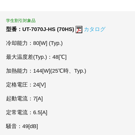
学生割引対象品
型番：UT-7070J-HS (70HS)
カタログ
冷却能力：80[W] (Typ.)
最大温度差(Typ.)：48[℃]
加熱能力：144[W](25℃時、Typ.)
定格電圧：24[V]
起動電流：7[A]
定常電流：6.5[A]
騒音：49[dB]