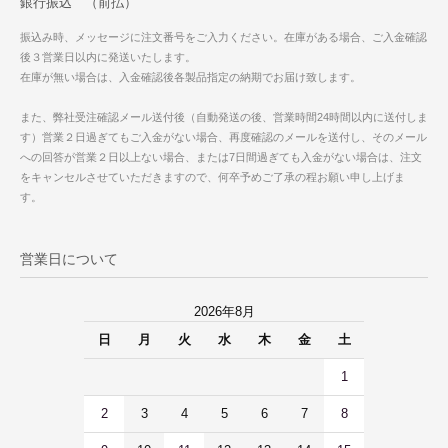
銀行振込 （前払）
振込み時、メッセージに注文番号をご入力ください。在庫がある場合、ご入金確認
後３営業日以内に発送いたします。
在庫が無い場合は、入金確認後各製品指定の納期でお届け致します。
また、弊社受注確認メール送付後（自動発送の後、営業時間24時間以内に送付しま
す）営業２日過ぎてもご入金がない場合、再度確認のメールを送付し、そのメール
への回答が営業２日以上ない場合、または7日間過ぎても入金がない場合は、注文
をキャンセルさせていただきますので、何卒予めご了承の程お願い申し上げま
す。
営業日について
2026年8月
日
月
火
水
木
金
土
1
2
3
4
5
6
7
8