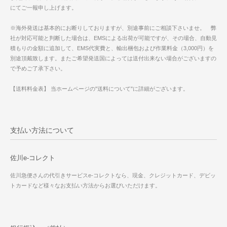
にてご一報申し上げます。
※海外発送は基本的にお断りしておりますが、別途事前にご相談下さいませ。 弊
社が対応可能と判断した場合は、EMSによる出荷が可能ですが、その場合、自動見
積もりの金額に追加して、EMS代実費と、輸出梱包および作業料金（3,000円）を
別途頂戴致します。またご希望発送国によっては送付出来ない場合がございますの
で予めご了承下さい。
【送料料金表】 当ホームページの"送料について"に詳細がございます。
支払い方法について
佐川e-コレクト
佐川急便さんの代引きサービスe-コレクトなら、現金、クレジットカード、デビッ
トカードなど様々なお支払い方法からお選びいただけます。