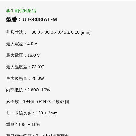
学生割引対象品
型番：UT-3030AL-M
外形寸法： 30.0 x 30.0 x 3.45 ± 0.10 [mm]
最大電流：4.0 A
最大電圧：15.0 V
最大温度差：72.0℃
最大吸熱量：25.0W
内部抵抗：2.80Ω±10%
素子数：194個（P/N ペア数97個）
リード線長さ：130 ± 2mm
重量 11.9g ± 10%
奨励締付強度：2～4 kgf均等荷重